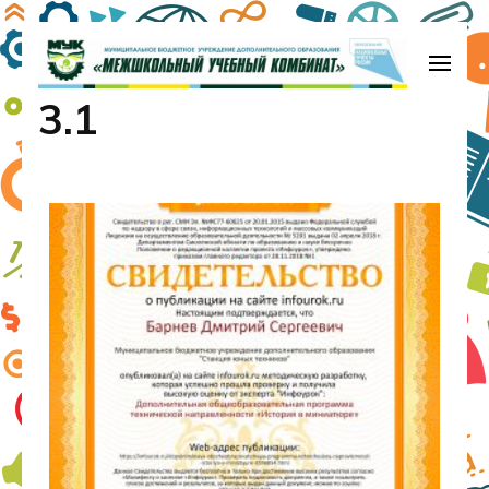
МБУДО «Межшкольный учебный
3.1
комбинат»