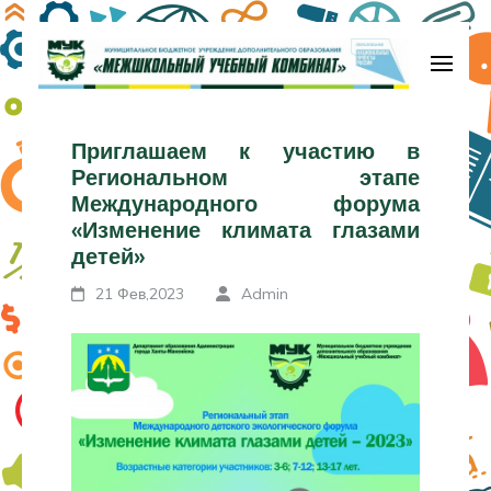
Перейти
к
содержимому
МБУДО «Межшкольный учебный
(нажмите
комбинат»
Приглашаем к участию в
Enter)
Региональном этапе
Международного форума
«Изменение климата глазами
детей»
21 Фев,2023
Admin