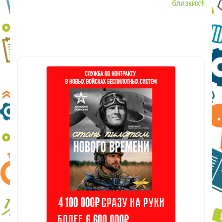
по
близких!!!
записям