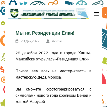
Перейти
к
содержимому
МБУДО «Межшкольный учебный
(нажмите
комбинат»
Мы на Резиденции Ёлки!
Enter)
28 Дек,2022
Admin
28 декабря 2022 года в городе Ханты-
Мансийске открылась «Резиденция Ëлки»
Приглашаем всех на мастер-классы в
мастерскую Деда Мороза.
Вы сможете сфотографироваться с
символами нового года кроликом Веней и
кошкой Марусей.