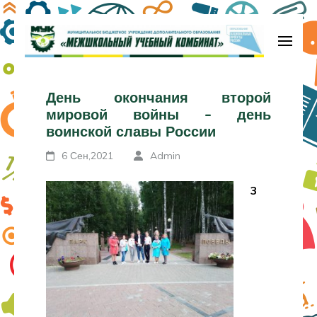
Перейти
к
содержимому
МБУДО «Межшкольный учебный
(нажмите
комбинат»
День окончания второй
Enter)
мировой войны – день
воинской славы России
6 Сен,2021
Admin
3