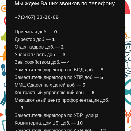
Мы ждем Ваших звонков по телефону
+7(3467) 33-20-68
Приемная доб. —
0
Директор доб. —
1
Отдел кадров доб. —
2
Учебная часть доб. —
3
Зав. хозяйством доб. —
4
Заместитель директора по БОД доб. —
5
Заместитель директора по УПР доб. —
5
ММЦ Одаренных детей доб. —
5
Контрактный управляющий доб. —
6
Межшкольный центр профориентации доб.
—
9
Заместитель директора по УВР (улица
Коминтерна, дом 15) доб. —
10
Заместитель директора по АХР доб. —
12