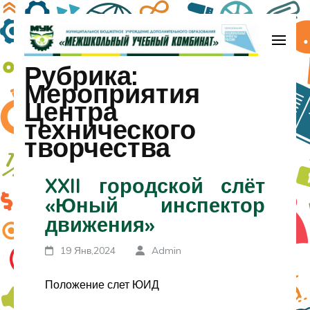
Перейти
к
содержимому
МБУДО «Межшкольный учебный
Рубрика:
(нажмите
комбинат»
Мероприятия
Enter)
Центра
технического
творчества
XXII городской слёт
«Юный инспектор
движения»
19 Янв,2024
Admin
Положение слет ЮИД