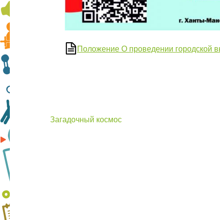
Положение О проведении городской в
Навигация
Загадочный космос
по
записям