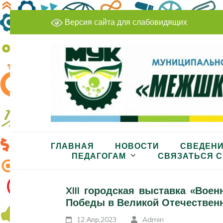
Перейти
Версия сайта для слабовидящих
к
содержимому
(нажмите
Enter)
МБУДО «Межшкольный учеб
ГЛАВНАЯ
НОВОСТИ
СВЕДЕНИ
ПЕДАГОГАМ
СВЯЗАТЬСЯ С
XIII городская выставка «Вое
Победы в Великой Отечествен
12 Апр,2023
Admin