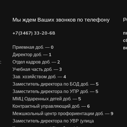
Мы ждем Ваших звонков по телефону
Р
+7(3467) 33-20-68
п
с
Приемная доб. —
0
в
Директор доб. —
1
:
Отдел кадров доб. —
2
Учебная часть доб. —
3
Зав. хозяйством доб. —
4
Заместитель директора по БОД доб. —
5
Заместитель директора по УПР доб. —
5
ММЦ Одаренных детей доб. —
5
Контрактный управляющий доб. —
6
Межшкольный центр профориентации доб. —
9
Заместитель директора по УВР (улица