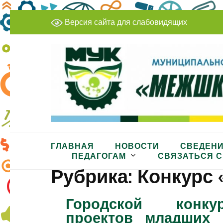
Перейти
Версия сайта для слабовидящих
к
содержимому
(нажмите
Enter)
МБУДО «Межшкольный учеб
ГЛАВНАЯ
НОВОСТИ
СВЕДЕНИ
ПЕДАГОГАМ
СВЯЗАТЬСЯ С
Рубрика:
Конкурс 
Городской конкур
проектов младших 