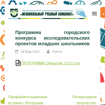
Перейти
к
содержимому
МБУДО «Межшкольный учебный
(нажмите
комбинат»
Программа городского
Enter)
конкурса исследовательских
проектов младших школьников
18 Мар,2022
Admin
ПРОГРАММА Открытие 2022 год
Навигация
Профориентационная
Литературное
по
встреча с Югорским
творчество: