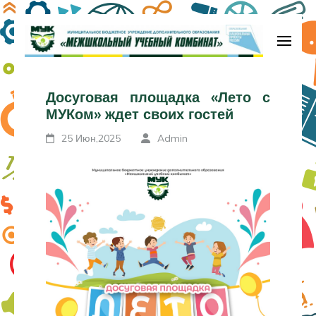
Перейти
к
содержимому
МБУДО «Межшкольный учебный
(нажмите
комбинат»
Досуговая площадка «Лето с
Enter)
МУКом» ждет своих гостей
25 Июн,2025
Admin