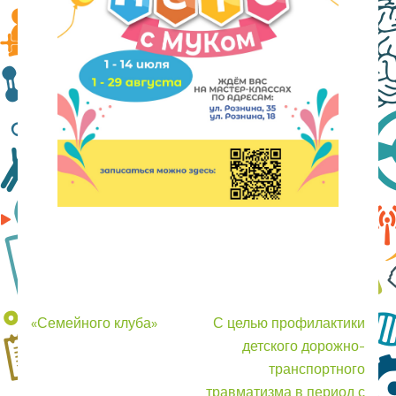
Навигация
«Семейного клуба»
С целью профилактики
по
детского дорожно-
записям
транспортного
травматизма в период с