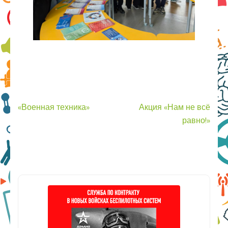
Навигация
«Военная техника»
Акция «Нам не всё
по
равно!»
записям