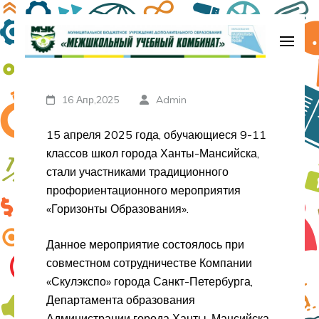
Перейти
к
содержимому
МБУДО «Межшкольный учебный
(нажмите
комбинат»
Enter)
16 Апр,2025
Admin
15 апреля 2025 года, обучающиеся 9-11
классов школ города Ханты-Мансийска,
стали участниками традиционного
профориентационного мероприятия
«Горизонты Образования».
Данное мероприятие состоялось при
совместном сотрудничестве Компании
«Скулэкспо» города Санкт-Петербурга,
Департамента образования
Администрации города Ханты-Мансийска,