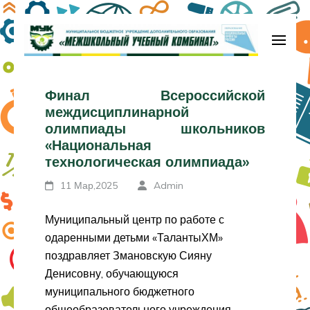
Перейти
к
содержимому
МБУДО «Межшкольный учебный
(нажмите
комбинат»
Финал Всероссийской
Enter)
междисциплинарной
олимпиады школьников
«Национальная
технологическая олимпиада»
11 Мар,2025
Admin
Муниципальный центр по работе с
одаренными детьми «ТалантыХМ»
поздравляет Змановскую Сияну
Денисовну, обучающуюся
муниципального бюджетного
общеобразовательного учреждения