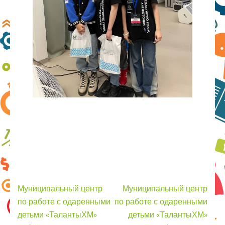
Навигация
Муниципальный центр
Муниципальный центр
по
по работе с одаренными
по работе с одаренными
записям
детьми «ТалантыХМ»
детьми «ТалантыХМ»