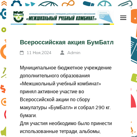
Перейти
к
содержимому
МБУДО «Межшкольный учебный
(нажмите
комбинат»
Всероссийская акция БумБатл
Enter)
11 Ноя,2024
Admin
Муниципальное бюджетное учреждение
дополнительного образования
«Межшкольный учебный комбинат»
принял активное участие во
Всероссийской акции по сбору
макулатуры «БумБатл» и собрал 290 кг.
бумаги.
Для участия необходимо было принести
использованные тетради, альбомы,