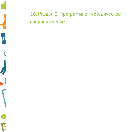
Навигация
16. Раздел 5. Программно- методическое
по
сопровождение
записям