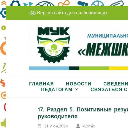
Перейти
Версия сайта для слабовидящих
к
содержимому
(нажмите
Enter)
МБУДО «Межшкольный учеб
ГЛАВНАЯ
НОВОСТИ
СВЕДЕНИ
ПЕДАГОГАМ
СВЯЗАТЬСЯ С
17. Раздел 5. Позитивные рез
руководителя
11 Июн,2024
Admin