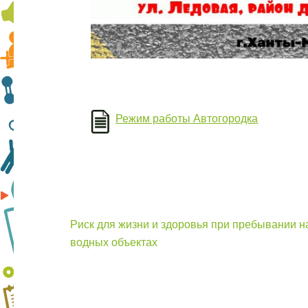
Режим работы Автогородка
Навигация
Риск для жизни и здоровья при пребывании н
по
водных объектах
записям