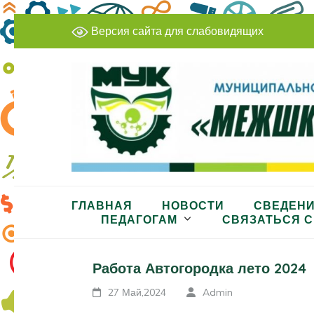
Перейти
Версия сайта для слабовидящих
к
содержимому
(нажмите
Enter)
МБУДО «Межшкольный учеб
ГЛАВНАЯ
НОВОСТИ
СВЕДЕНИ
ПЕДАГОГАМ
СВЯЗАТЬСЯ С
Работа Автогородка лето 2024
27 Май,2024
Admin