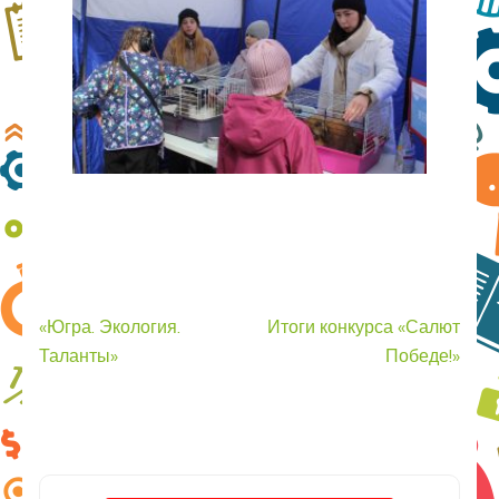
Навигация
«Югра. Экология.
Итоги конкурса «Салют
по
Таланты»
Победе!»
записям