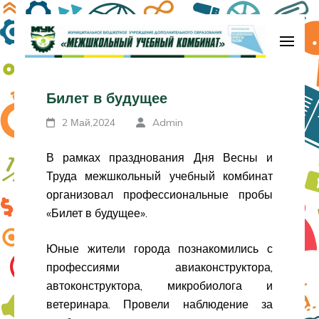
Перейти
к
содержимому
МБУДО «Межшкольный учебный
(нажмите
комбинат»
Билет в будущее
Enter)
2 Май,2024
Admin
В рамках празднования Дня Весны и
Труда межшкольный учебный комбинат
организовал профессиональные пробы
«Билет в будущее».
Юные жители города познакомились с
профессиями авиаконструктора,
автоконструктора, микробиолога и
ветеринара. Провели наблюдение за