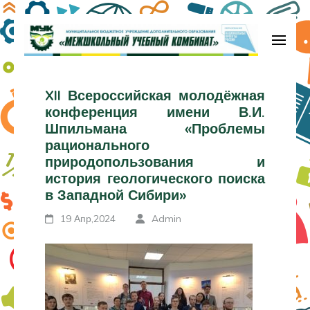
Перейти
к
содержимому
МБУДО «Межшкольный учебный
(нажмите
комбинат»
XII Всероссийская молодёжная
Enter)
конференция имени В.И.
Шпильмана «Проблемы
рационального
природопользования и
история геологического поиска
в Западной Сибири»
19 Апр,2024
Admin