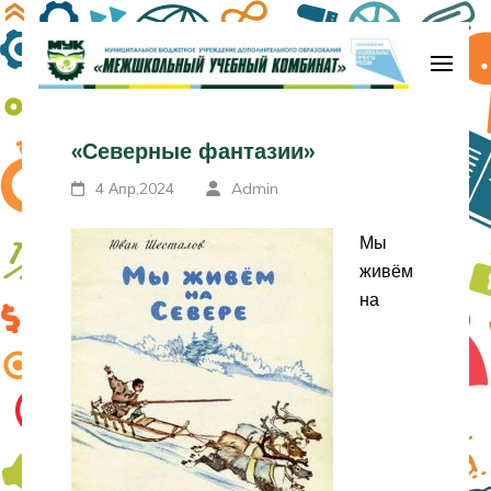
Перейти
к
содержимому
МБУДО «Межшкольный учебный
(нажмите
комбинат»
«Северные фантазии»
Enter)
4 Апр,2024
Admin
Мы
живём
на