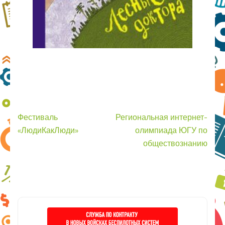
Навигация
Фестиваль
Региональная интернет-
по
«ЛюдиКакЛюди»
олимпиада ЮГУ по
записям
обществознанию