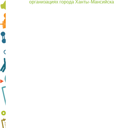
записям
организациях города Ханты-Мансийска