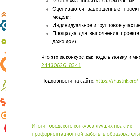
Можно участвовать со всей России;
Оцениваются завершенные проекты
модели;
Индивидуальное и групповое участие
Площадка для выполнения проекта 
даже дом).
Что это за конкурс, как подать заявку и м
24430626_8341
Подробности на сайте:
https://shustrik.org/
Навигация
Итоги Городского конкурса лучших практик
по
профориентационной работы в образователь