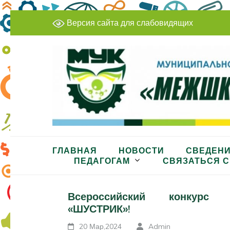
Перейти
Версия сайта для слабовидящих
к
содержимому
(нажмите
Enter)
МБУДО «Межшкольный учеб
ГЛАВНАЯ
НОВОСТИ
СВЕДЕНИ
ПЕДАГОГАМ
СВЯЗАТЬСЯ С
Всероссийский конкурс н
«ШУСТРИК»!
20 Мар,2024
Admin