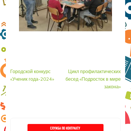
Навигация
Городской конкурс
Цикл профилактических
по
«Ученик года-2024»
бесед «Подросток в мире
записям
закона»