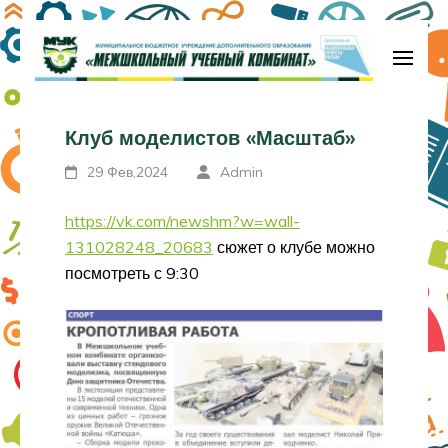
Перейти
к
содержимому
МБУДО «Межшкольный учебный
(нажмите
комбинат»
Клуб моделистов «Масштаб»
Enter)
29 Фев,2024
Admin
https://vk.com/newshm?w=wall-
131028248_20683
сюжет о клубе можно
посмотреть с 9:30