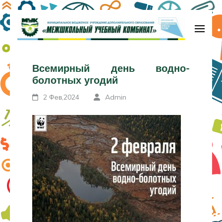
Перейти
к
содержимому
МБУДО «Межшкольный учебный
(нажмите
комбинат»
Всемирный день водно-
Enter)
болотных угодий
2 Фев,2024
Admin