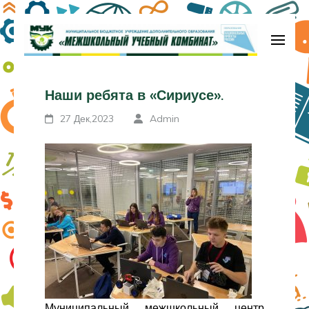
Перейти
к
содержимому
МБУДО «Межшкольный учебный
(нажмите
комбинат»
Наши ребята в «Сириусе».
Enter)
27 Дек,2023
Admin
Муниципальный межшкольный центр