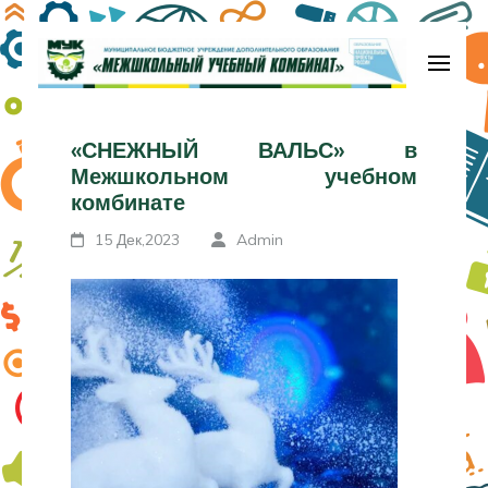
Перейти
к
содержимому
МБУДО «Межшкольный учебный
(нажмите
комбинат»
«СНЕЖНЫЙ ВАЛЬС» в
Enter)
Межшкольном учебном
комбинате
15 Дек,2023
Admin