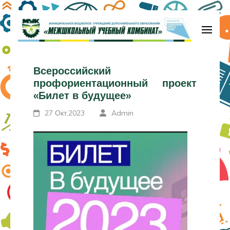
Перейти
к
содержимому
МБУДО «Межшкольный учебный
(нажмите
комбинат»
Всероссийский
Enter)
профориентационный проект
«Билет в будущее»
27 Окт,2023
Admin