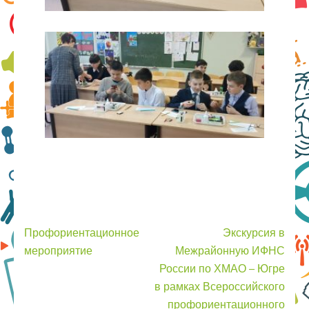
Навигация
Профориентационное
Экскурсия в
по
мероприятие
Межрайонную ИФНС
записям
России по ХМАО – Югре
в рамках Всероссийского
профориентационного