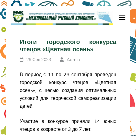
Перейти
к
содержимому
МБУДО «Межшкольный учебный
(нажмите
комбинат»
Итоги городского конкурса
Enter)
чтецов «Цветная осень»
29 Сен,2023
Admin
В период с 11 по 29 сентября проведен
городской конкурс чтецов «Цветная
осень», с целью создания оптимальных
условий для творческой самореализации
детей.
Участие в конкурсе приняли 14 юных
чтецов в возрасте от 3 до 7 лет.