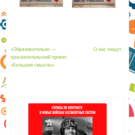
Навигация
«Образовательно —
О нас пишут…
по
просветительский проект
записям
«Большие смыслы»