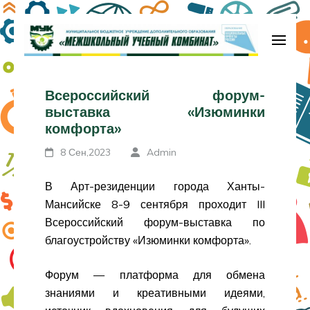
Перейти
к
содержимому
МБУДО «Межшкольный учебный
(нажмите
комбинат»
Всероссийский форум-
Enter)
выставка «Изюминки
комфорта»
8 Сен,2023
Admin
В Арт-резиденции города Ханты-
Мансийске 8-9 сентября проходит III
Всероссийский форум-выставка по
благоустройству «Изюминки комфорта».
Форум — платформа для обмена
знаниями и креативными идеями,