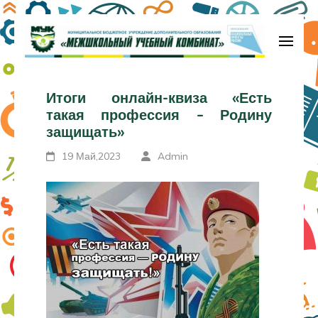
Перейти
к
содержимому
МБУДО «Межшкольный учебный
(нажмите
комбинат»
Итоги онлайн-квиза «Есть
Enter)
такая профессия – Родину
защищать»
19 Май,2023
Admin