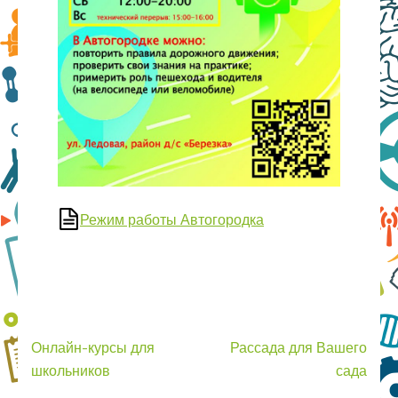
Режим работы Автогородка
Навигация
Онлайн-курсы для
Рассада для Вашего
по
школьников
сада
записям