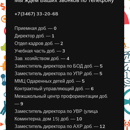
Мы ждем Ваших звонков по телефону
+7(3467) 33-20-68
Приемная доб. —
0
Директор доб. —
1
Отдел кадров доб. —
2
Учебная часть доб. —
3
Зав. хозяйством доб. —
4
Заместитель директора по БОД доб. —
5
Заместитель директора по УПР доб. —
5
ММЦ Одаренных детей доб. —
5
Контрактный управляющий доб. —
6
Межшкольный центр профориентации доб.
—
9
Заместитель директора по УВР (улица
Коминтерна, дом 15) доб. —
10
Заместитель директора по АХР доб. —
12