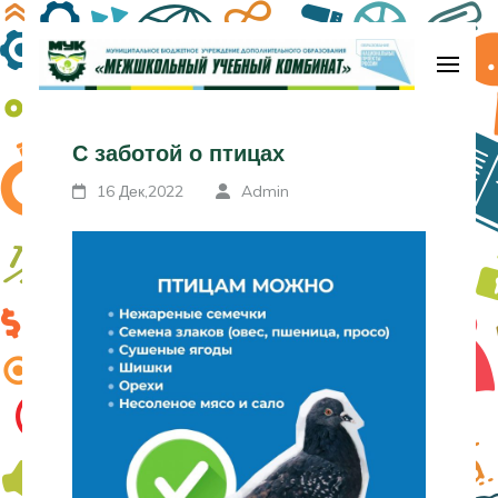
Перейти
к
содержимому
МБУДО «Межшкольный учебный
(нажмите
комбинат»
С заботой о птицах
Enter)
16 Дек,2022
Admin