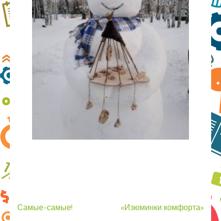
Навигация
Самые-самые!
«Изюминки комфорта»
по