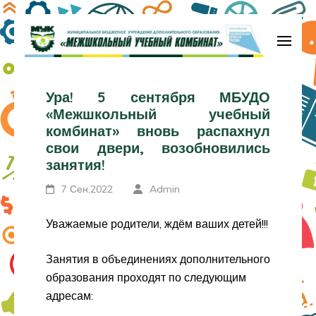
Перейти
к
содержимому
МБУДО «Межшкольный учебный
(нажмите
комбинат»
Ура! 5 сентября МБУДО
Enter)
«Межшкольный учебный
комбинат» вновь распахнул
свои двери, возобновились
занятия!
7 Сен,2022
Admin
Уважаемые родители, ждём ваших детей!!!
Занятия в объединениях дополнительного
образования проходят по следующим
адресам: