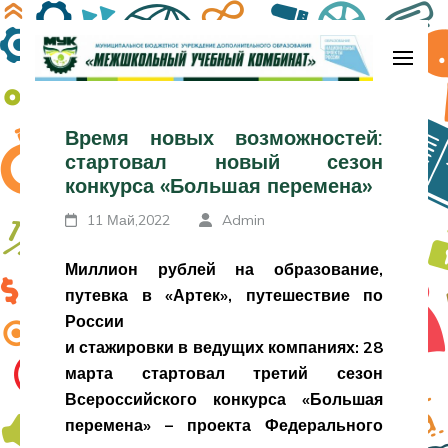
Перейти
к
содержимому
МБУДО «Межшкольный учебный
(нажмите
комбинат»
Время новых возможностей:
Enter)
стартовал новый сезон
конкурса «Большая перемена»
11 Май,2022
Admin
Миллион рублей на образование,
путевка в «Артек», путешествие по
России
и стажировки в ведущих компаниях: 28
марта стартовал третий сезон
Всероссийского конкурса «Большая
перемена» – проекта Федерального