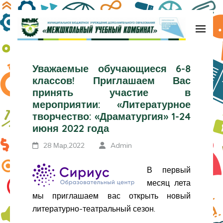
Перейти
к
содержимому
МБУДО «Межшкольный учебный
(нажмите
комбинат»
Уважаемые обучающиеся 6-8
Enter)
классов! Приглашаем Вас
принять участие в
мероприятии: «Литературное
творчество: «Драматургия» 1-24
июня 2022 года
28 Мар,2022
Admin
В первый
месяц лета
мы приглашаем вас открыть новый
литературно-театральный сезон.