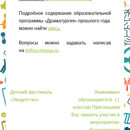
Подробное содержание образовательной
программы «Драматургия» прошлого года
можно найти
здесь.
Вопросы можно задавать, написав
на
lit@sochisirius.ru
.
Навигация
Детский фестиваль
Уважаемые
по
«Экодетство»
обучающиеся 8-11
записям
классов! Приглашаем
Вас принять участие в
мероприятии:
«Литературное