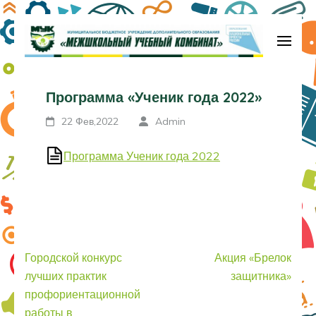
Перейти
к
содержимому
МБУДО «Межшкольный учебный
(нажмите
комбинат»
Программа «Ученик года 2022»
Enter)
22 Фев,2022
Admin
Программа Ученик года 2022
Навигация
Городской конкурс
Акция «Брелок
по
лучших практик
защитника»
записям
профориентационной
работы в