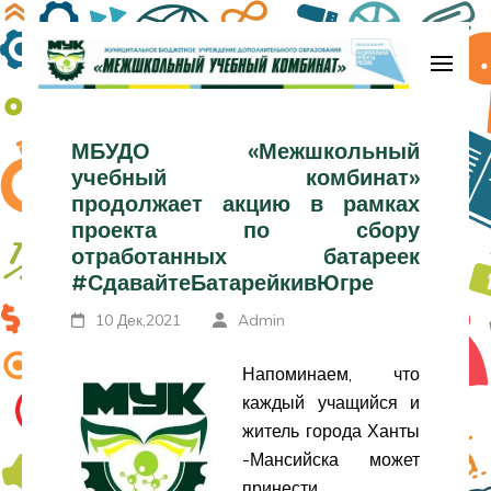
Перейти
к
содержимому
МБУДО «Межшкольный учебный
(нажмите
комбинат»
МБУДО «Межшкольный
Enter)
учебный комбинат»
продолжает акцию в рамках
проекта по сбору
отработанных батареек
#СдавайтеБатарейкивЮгре
10 Дек,2021
Admin
Напоминаем, что
каждый учащийся и
житель города Ханты
-Мансийска может
принести