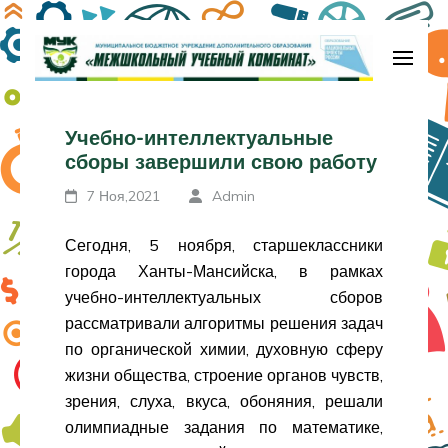
Перейти
к
содержимому
МБУДО «Межшкольный учебный
(нажмите
комбинат»
Учебно-интеллектуальные
Enter)
сборы завершили свою работу
7 Ноя,2021
Admin
Сегодня, 5 ноября, старшеклассники
города Ханты-Мансийска, в рамках
учебно-интеллектуальных сборов
рассматривали алгоритмы решения задач
по органической химии, духовную сферу
жизни общества, строение органов чувств,
зрения, слуха, вкуса, обоняния, решали
олимпиадные задания по математике,