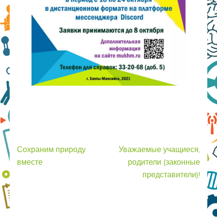
Навигация
Сохраним природу
Уважаемые учащиеся,
по
вместе
родители (законные
записям
представители)!