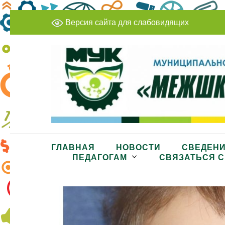
Перейти
Версия сайта для слабовидящих
к
содержимому
(нажмите
Enter)
МБУДО «Межшкольный учеб
ГЛАВНАЯ
НОВОСТИ
СВЕДЕНИ
ПЕДАГОГАМ
СВЯЗАТЬСЯ С