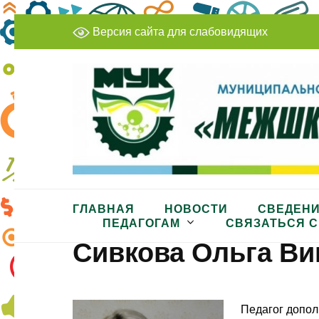
Перейти
Версия сайта для слабовидящих
к
содержимому
(нажмите
Enter)
МБУДО «Межшкольный учеб
ГЛАВНАЯ
НОВОСТИ
СВЕДЕНИ
ПЕДАГОГАМ
СВЯЗАТЬСЯ С
Сивкова Ольга Ви
Педагог допол