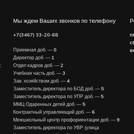
Мы ждем Ваших звонков по телефону
Р
+7(3467) 33-20-68
п
с
Приемная доб. —
0
в
Директор доб. —
1
:
Отдел кадров доб. —
2
Учебная часть доб. —
3
Зав. хозяйством доб. —
4
Заместитель директора по БОД доб. —
5
Заместитель директора по УПР доб. —
5
ММЦ Одаренных детей доб. —
5
Контрактный управляющий доб. —
6
Межшкольный центр профориентации доб. —
9
Заместитель директора по УВР (улица