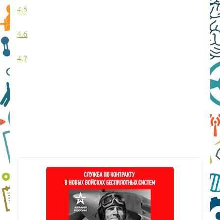
4.5
4.6
4.7