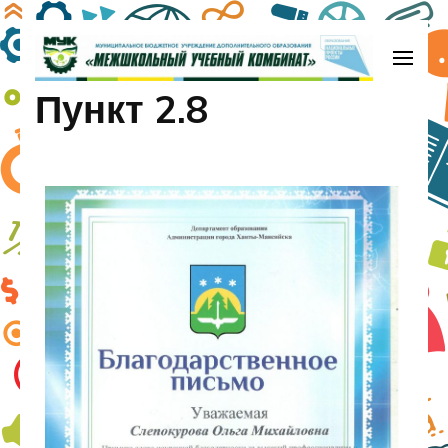
МБУДО «Межшкольный учебный
Пункт 2.8
комбинат»