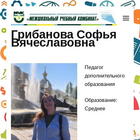
Перейти
к
содержимому
МБУДО «Межшкольный учебный
Грибанова Софья
(нажмите
комбинат»
Вячеславовна
Enter)
Педагог
дополнительного
образования
Образование:
Среднее