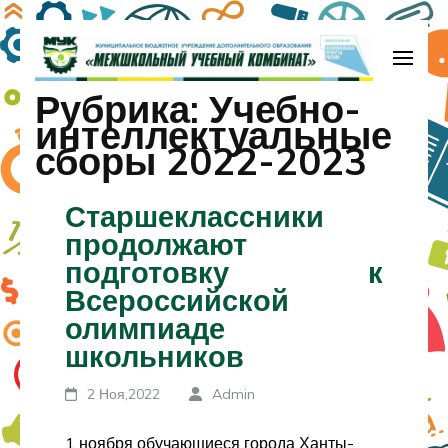
Перейти
к
содержимому
МБУДО «Межшкольный учебный
Рубрика:
Учебно-
(нажмите
комбинат»
интеллектуальные
Enter)
сборы 2022-2023
Старшеклассники
продолжают
подготовку к
Всероссийской
олимпиаде
школьников
2 Ноя,2022
Admin
1 ноября обучающиеся города Ханты-