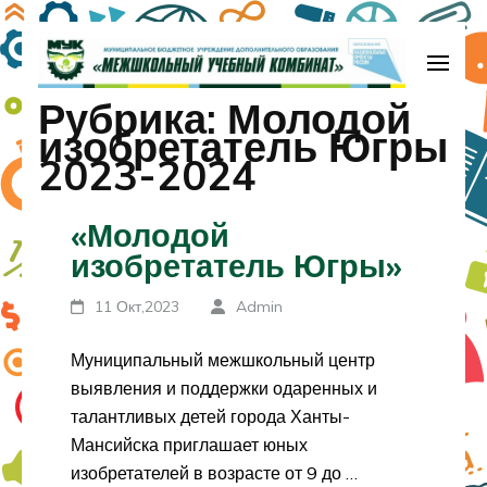
Перейти
к
содержимому
МБУДО «Межшкольный учебный
Рубрика:
Молодой
(нажмите
комбинат»
изобретатель Югры
Enter)
2023-2024
«Молодой
изобретатель Югры»
11 Окт,2023
Admin
Муниципальный межшкольный центр
выявления и поддержки одаренных и
талантливых детей города Ханты-
Мансийска приглашает юных
изобретателей в возрасте от 9 до …