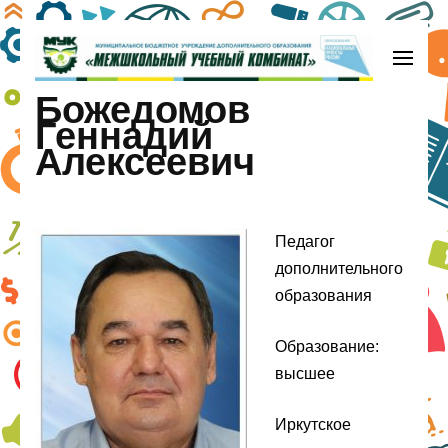
Перейти
к
содержимому
МБУДО «Межшкольный учебный
Божедомов
(нажмите
комбинат»
Геннадий
Enter)
Алексеевич
Педагог
дополнительного
образования
Образование:
высшее
Иркутское