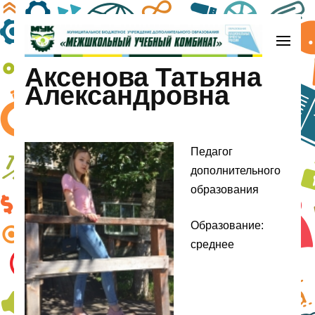
Перейти
к
содержимому
МБУДО «Межшкольный учебный
Аксенова Татьяна
(нажмите
комбинат»
Александровна
Enter)
Педагог
дополнительного
образования
Образование:
среднее