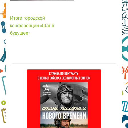
Навигация
Итоги городской
по
конференции «Шаг в
записям
будущее»